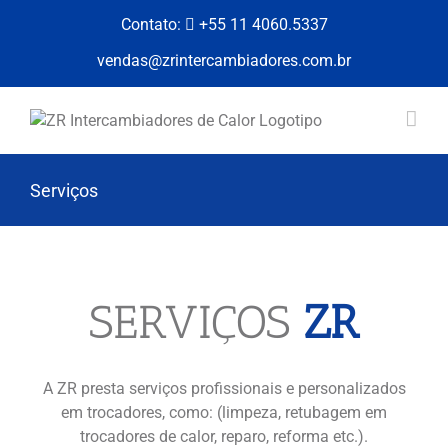
Skip
Contato:
+55 11 4060.5337
to
content
vendas@zrintercambiadores.com.br
Serviços
SERVIÇOS
ZR
A ZR presta serviços profissionais e personalizados
em trocadores, como: (limpeza, retubagem em
trocadores de calor, reparo, reforma etc.).