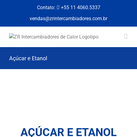
Skip
Contato:
+55 11 4060.5337
to
content
vendas@zrintercambiadores.com.br
Açúcar e Etanol
AÇÚCAR E ETANOL