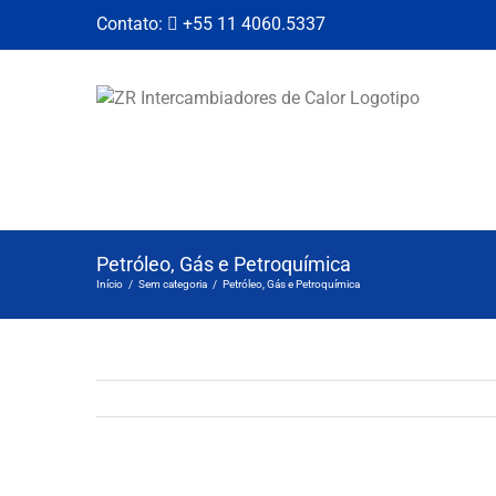
Skip
Contato:
+55 11 4060.5337
to
content
Petróleo, Gás e Petroquímica
Início
/
Sem categoria
/
Petróleo, Gás e Petroquímica
View